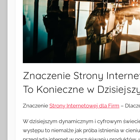
Znaczenie Strony Interne
To Konieczne w Dzisiejsz
Znaczenie
Strony Internetowej dla Firm
– Dlacz
W dzisiejszym dynamicznym i cyfrowym świecie
występu to niemalże jak próba istnienia w cie
przegląda internet w poszukiwaniu produktów, u