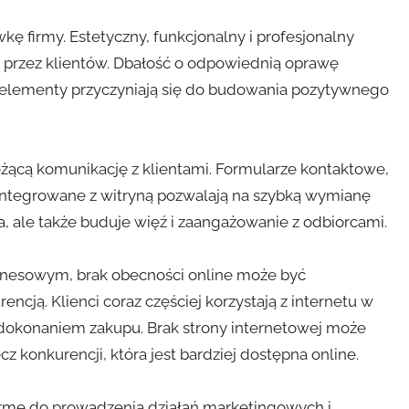
kę firmy. Estetyczny, funkcjonalny i profesjonalny
 przez klientów. Dbałość o odpowiednią oprawę
e elementy przyczyniają się do budowania pozytywnego
eżącą komunikację z klientami. Formularze kontaktowe,
 integrowane z witryną pozwalają na szybką wymianę
nta, ale także buduje więź i zaangażowanie z odbiorcami.
znesowym, brak obecności online może być
ncją. Klienci coraz częściej korzystają z internetu w
 dokonaniem zakupu. Brak strony internetowej może
cz konkurencji, która jest bardziej dostępna online.
ormę do prowadzenia działań marketingowych i