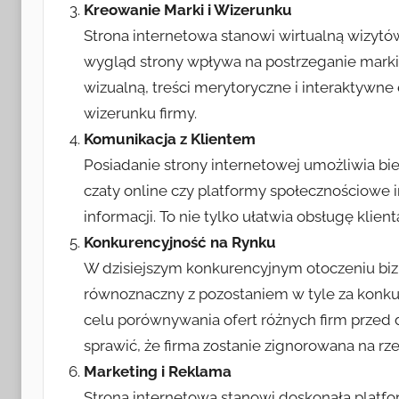
Kreowanie Marki i Wizerunku
Strona internetowa stanowi wirtualną wizytów
wygląd strony wpływa na postrzeganie marki
wizualną, treści merytoryczne i interaktywn
wizerunku firmy.
Komunikacja z Klientem
Posiadanie strony internetowej umożliwia bi
czaty online czy platformy społecznościowe
informacji. To nie tylko ułatwia obsługę klie
Konkurencyjność na Rynku
W dzisiejszym konkurencyjnym otoczeniu bi
równoznaczny z pozostaniem w tyle za konkure
celu porównywania ofert różnych firm przed
sprawić, że firma zostanie zignorowana na rze
Marketing i Reklama
Strona internetowa stanowi doskonałą platf