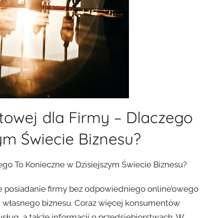
towej dla Firmy – Dlaczego
ym Świecie Biznesu?
ego To Konieczne w Dzisiejszym Świecie Biznesu?
 posiadanie firmy bez odpowiedniego online’owego
niu własnego biznesu. Coraz więcej konsumentów
sług, a także informacji o przedsiębiorstwach. W